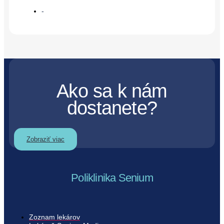
-
Ako sa k nám
dostanete?
Zobraziť viac
Poliklinika Senium
Zoznam lekárov​