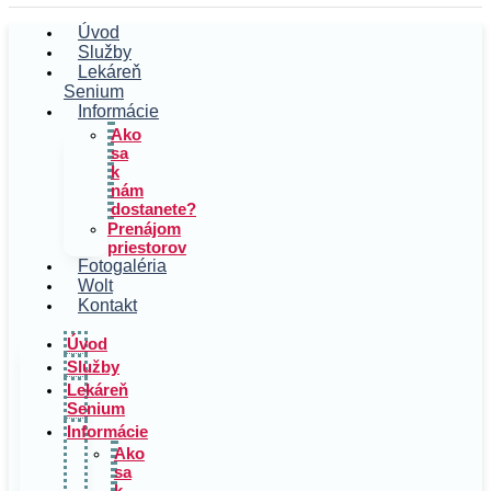
Úvod
Služby
Lekáreň
Senium
Informácie
Ako
sa
k
nám
dostanete?
Prenájom
priestorov
Fotogaléria
Wolt
Kontakt
Úvod
Služby
Lekáreň
Senium
Informácie
Ako
sa
k