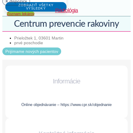
K dispozícii
ZOBRAZIŤ VŠETKY
VÝSLEDKY
Rádiológia
Zoznam lekárov
Centrum prevencie rakoviny
Prieložtek 1, 03601 Martin
prvé poschodie
Prijímame nových pacientov
Informácie
Online objednávanie – https://www.cpr.sk/objednanie