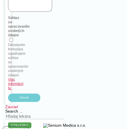
Súhlas
so
spracovaním
osobných
údajov
Odoslaním
formulára
vyjadrujem
súhlas
so
spracovaním
osobných
údajov.
Viac
informácií
tu.
Odoslať
Zavrieť
Search ...
VÝSLEDKY