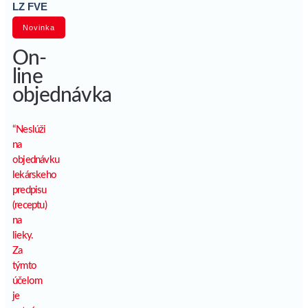
LZ FVE
Novinka
On-
line
objednávka
“Neslúži
na
objednávku
lekárskeho
predpisu
(receptu)
na
lieky.
Za
týmto
účelom
je