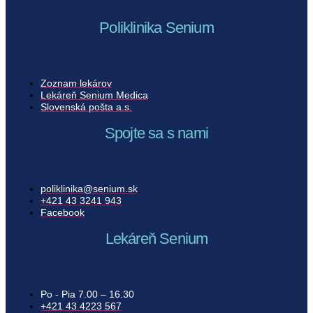
Poliklinika Senium
Zoznam lekárov​
Lekáreň Senium Medica
Slovenská pošta a.s.​
Spojte sa s nami
poliklinika@senium.sk
+421 43 3241 943
Facebook
Lekáreň Senium
Po - Pia 7.00 – 16.30
+421 43 4223 567