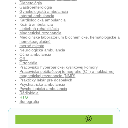
Diabetológia
Gastroenterológia
Gynekologická ambulancia
Interná ambulancia
Kardiologická ambulancia
Kožná ambulancia
Liečebná rehabilitácia
Magnetická rezonancia
Medicínske laboratórium biochemické, hematologické a
hemokoagulačné
merné miesto
Neurologická ambulancia
Očná ambulancia
ORL
Ortopédia
Pracovisko hyperbarickej kyslíkovej komory
Pracovisko počítačovej tomografie (CT) a nukleárnej
magnetickej rezonancie (NMR)
Praktický lekár pre dospelých
Psychiatrická ambulancia
Psychologická ambulancia
Rádiológia
RTG
Sonografia