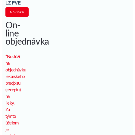
LZ FVE
Novinka
On-
line
objednávka
“Neslúži
na
objednávku
lekárskeho
predpisu
(receptu)
na
lieky.
Za
týmto
účelom
je