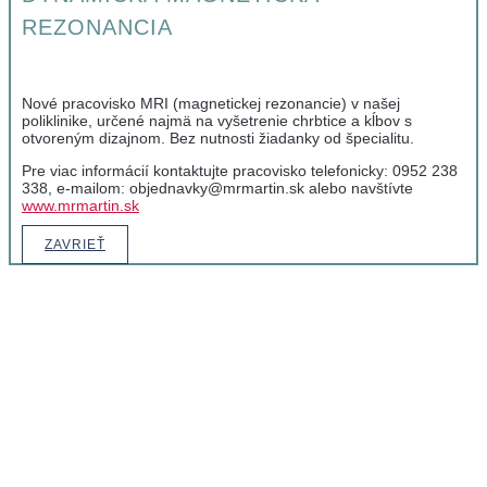
REZONANCIA
Nové pracovisko MRI (magnetickej rezonancie) v našej
poliklinike, určené najmä na vyšetrenie chrbtice a kĺbov s
otvoreným dizajnom. Bez nutnosti žiadanky od špecialitu.
Pre viac informácií kontaktujte pracovisko telefonicky: 0952 238
338, e-mailom: objednavky@mrmartin.sk alebo navštívte
www.mrmartin.sk
ZAVRIEŤ