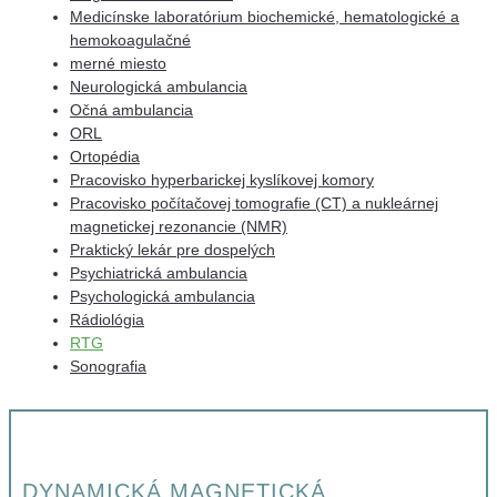
Medicínske laboratórium biochemické, hematologické a
hemokoagulačné
merné miesto
Neurologická ambulancia
Očná ambulancia
ORL
Ortopédia
Pracovisko hyperbarickej kyslíkovej komory
Pracovisko počítačovej tomografie (CT) a nukleárnej
magnetickej rezonancie (NMR)
Praktický lekár pre dospelých
Psychiatrická ambulancia
Psychologická ambulancia
Rádiológia
RTG
Sonografia
DYNAMICKÁ MAGNETICKÁ