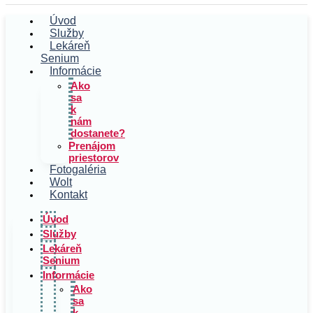
Úvod
Služby
Lekáreň
Senium
Informácie
Ako
sa
k
nám
dostanete?
Prenájom
priestorov
Fotogaléria
Wolt
Kontakt
Úvod
Služby
Lekáreň
Senium
Informácie
Ako
sa
k