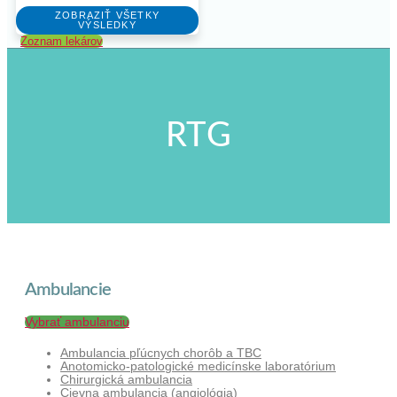
ZOBRAZIŤ VŠETKY
VÝSLEDKY
Zoznam lekárov
RTG
Ambulancie
Vybrať ambulanciu
Ambulancia pľúcnych chorôb a TBC
Anotomicko-patologické medicínske laboratórium
Chirurgická ambulancia
Cievna ambulancia (angiológia)