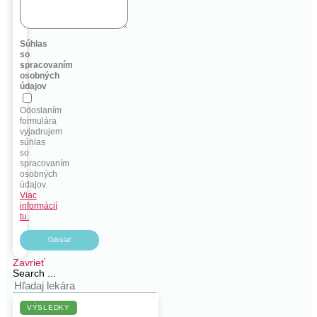
Súhlas
so
spracovaním
osobných
údajov
Odoslaním
formulára
vyjadrujem
súhlas
so
spracovaním
osobných
údajov.
Viac
informácií
tu.
Odoslať
Zavrieť
Search ...
VÝSLEDKY